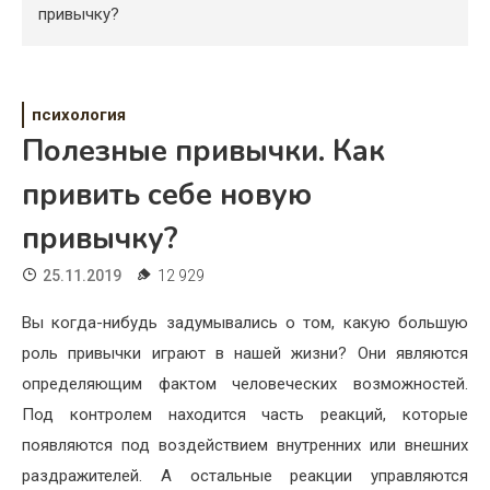
Психология
привычку?
Дети
Свадьба
психология
Полезные привычки. Как
Дом
привить себе новую
Жизнь
привычку?
Хобби
25.11.2019
12 929
Красота
Вы когда-нибудь задумывались о том, какую большую
Недвижимость
роль привычки играют в нашей жизни? Они являются
определяющим фактом человеческих возможностей.
Под контролем находится часть реакций, которые
появляются под воздействием внутренних или внешних
раздражителей. А остальные реакции управляются