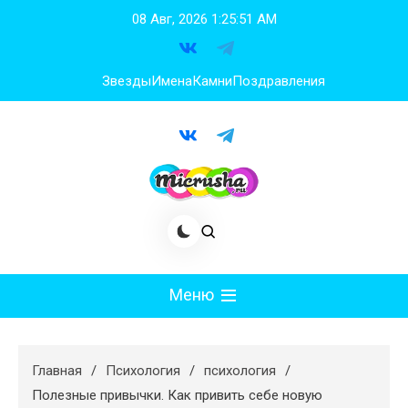
Перейти
08 Авг, 2026
1:25:52 AM
к
содержимому
Звезды
Имена
Камни
Поздравления
Меню
Мода
Главная
Психология
психология
Худеем
Полезные привычки. Как привить себе новую