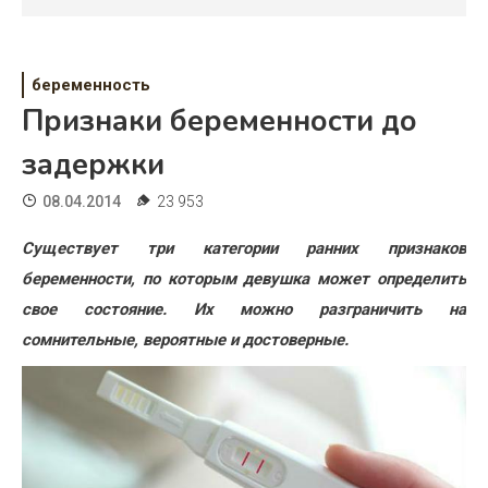
Психология
Дети
беременность
Свадьба
Признаки беременности до
Дом
задержки
Жизнь
08.04.2014
23 953
Хобби
Существует три категории ранних признаков
беременности, по которым девушка может определить
Красота
свое состояние. Их можно разграничить на
Недвижимость
сомнительные, вероятные и достоверные.