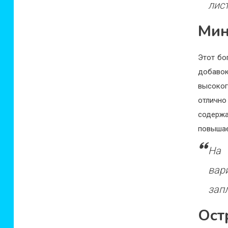
лис
Мин
Этот бо
добавок
высоко
отличн
содерж
повышае
На 
вар
зап
Ост