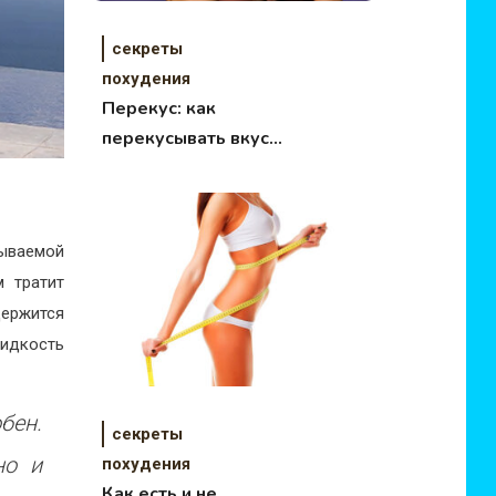
секреты
похудения
Перекус: как
перекусывать вкусно
и с пользой
зываемой
м тратит
держится
жидкость
бен.
секреты
но и
похудения
Как есть и не