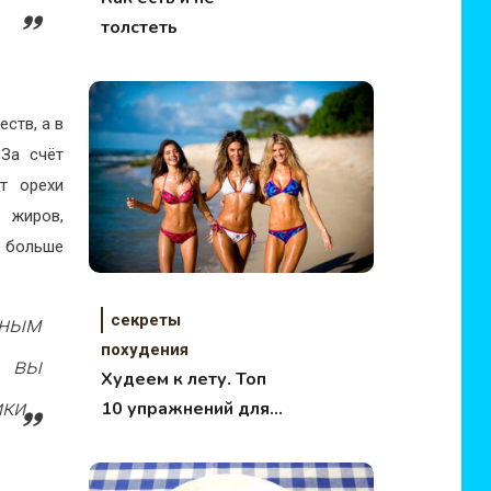
толстеть
ств, а в
 За счёт
т орехи
 жиров,
 больше
секреты
чным
похудения
и вы
Худеем к лету. Топ
ки.
10 упражнений для
красивой фигуры