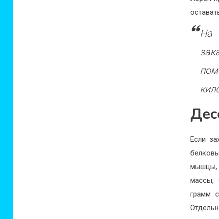
остават
На 
зак
пом
кил
Дес
Если за
белковы
мышцы, 
массы, 
грамм с
Отдель