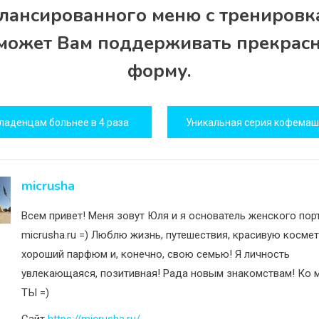
алансированного меню с тренировк
может Вам поддерживать прекрас
форму.
игация
ладенцам больнее в 4 раза
исям
micrusha
Всем привет! Меня зовут Юля и я основатель женского пор
micrusha.ru =) Люблю жизнь, путешествия, красивую космет
хороший парфюм и, конечно, свою семью! Я личность
увлекающаяся, позитивная! Рада новым знакомствам! Ко м
ТЫ =)