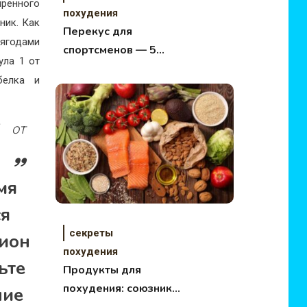
иренного
похудения
ник. Как
Перекус для
 ягодами
спортсменов — 5
ула 1 от
лучших перекусов с
белка и
высоким
содержанием
протеина
1 от
мя
ся
секреты
цион
похудения
ьте
Продукты для
похудения: союзники
ние