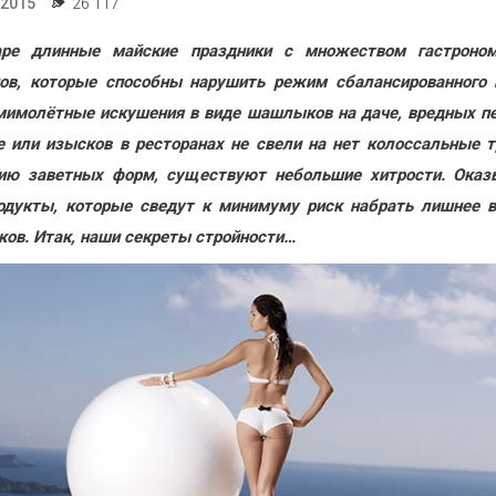
.2015
26 117
аре длинные майские праздники с множеством гастроном
ов, которые способны нарушить режим сбалансированного 
имолётные искушения в виде шашлыков на даче, вредных п
е или изысков в ресторанах не свели на нет колоссальные 
ию заветных форм, существуют небольшие хитрости. Оказ
одукты, которые сведут к минимуму риск набрать лишнее 
ков. Итак, наши секреты стройности…