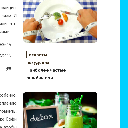
псаицин,
олизм. И
или, что
изме.
вьте
рите
секреты
похудения
Наиболее частые
ошибки при
похудении
собенно.
щеплению
помнить,
аже Софи
а, чтобы