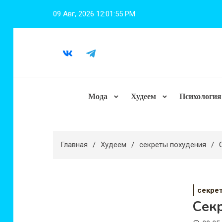
Перейти
09 Авг, 2026
12:01:56 PM
к
содержимому
Мода
Худеем
Психология
Главная
Худеем
секреты похудения
секре
Сек