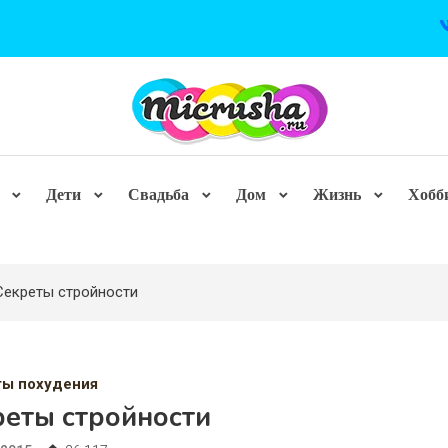
Дети
Свадьба
Дом
Жизнь
Хобб
Секреты стройности
ты похудения
реты стройности