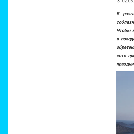
02.05
В разг
соблазн
Чтобы м
в поход
обретен
есть пр
праздни