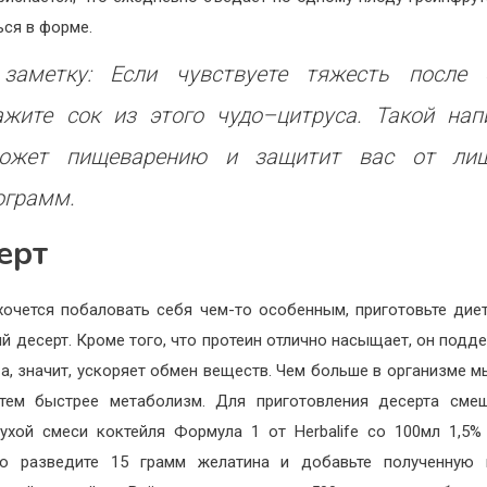
ься в форме.
заметку: Если чувствуете тяжесть после 
ажите сок из этого чудо–цитруса. Такой нап
ожет пищеварению и защитит вас от ли
ограмм.
ерт
хочется побаловать себя чем-то особенным, приготовьте дие
й десерт. Кроме того, что протеин отлично насыщает, он подд
а, значит, ускоряет обмен веществ. Чем больше в организме 
тем быстрее метаболизм. Для приготовления десерта сме
ухой смеси коктейля Формула 1 от Herbalife со 100мл 1,5%
но разведите 15 грамм желатина и добавьте полученную 