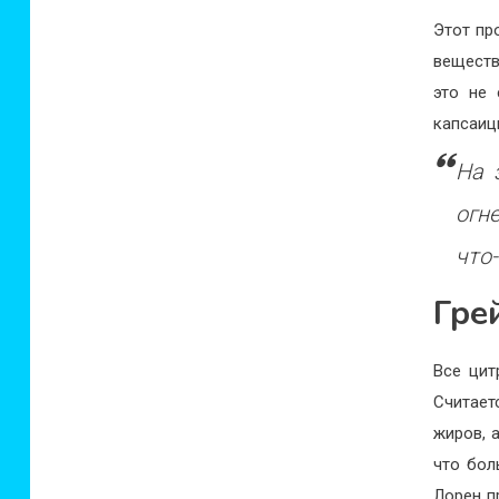
Этот пр
веществ
это не 
капсаиц
На 
огн
что
Гре
Все цит
Считает
жиров, 
что бол
Лорен п