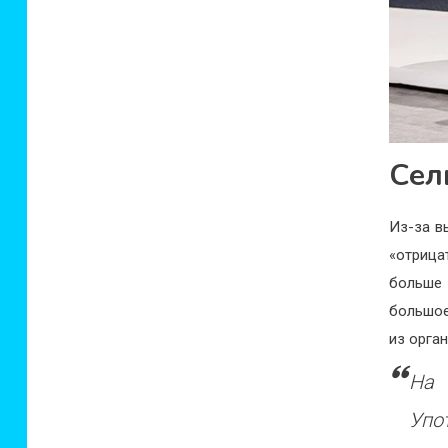
Сел
Из-за в
«отрица
больше 
большое
из орга
На 
Упо