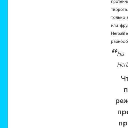
протеин
творога
только 
или фру
Herbal
разнооб
На 
Herb
Ч
п
реж
пр
пр