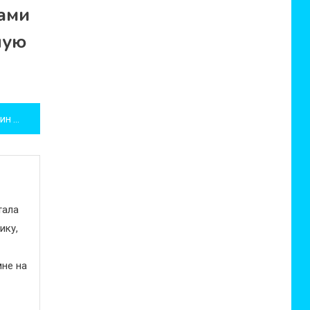
в борьбе за
ами
красивую фигуру
ную
Уникальная серия кофемашин NESCAFÉ Dolce Gusto
тала
ику,
не на