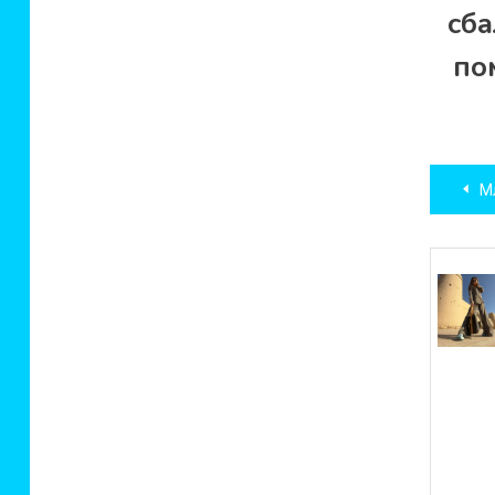
сб
по
Нав
М
по
зап