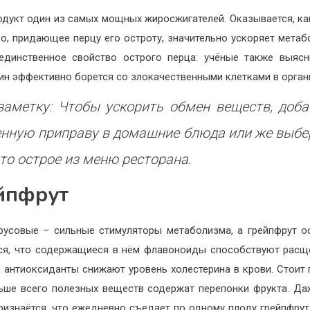
одукт один из самых мощных жиросжигателей. Оказывается, ка
о, придающее перцу его остроту, значительно ускоряет метаб
единственное свойство острого перца: учёные также выясн
ин эффективно борется со злокачественными клетками в орган
заметку: Чтобы ускорить обмен веществ, доба
енную приправу в домашние блюда или же выбе
-то острое из меню ресторана.
йпфрут
русовые – сильные стимуляторы метаболизма, а грейпфрут о
ся, что содержащиеся в нём флавоноиды способствуют рас
а антиоксиданты снижают уровень холестерина в крови. Стоит 
ьше всего полезных веществ содержат перепонки фрукта. Д
ризнаётся, что ежедневно съедает по одному плоду грейпфрут