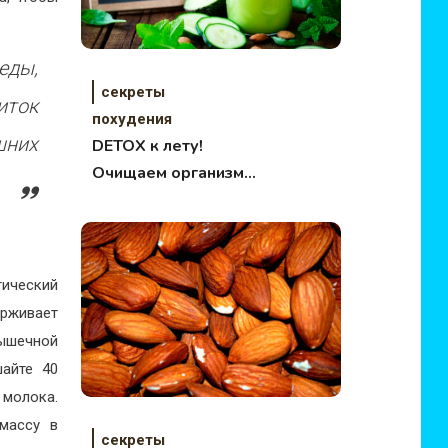
еды,
секреты
иток
похудения
шних
DETOX к лету!
Очищаем организм
правильно
тический
ерживает
мышечной
шайте 40
 молока.
массу в
секреты