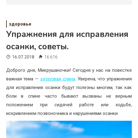
Психология
Дети
здоровье
Свадьба
Упражнения для исправления
Дом
осанки, советы.
Жизнь
16.07.2018
16 616
Хобби
Доброго дня, Микрушаночки! Сегодня у нас на повестке
важная тема —
здоровая спина
. Уверена, что упражнения
Красота
для исправления осанки будут полезны многим, так как
Недвижимость
боли в спине часто бывают вызваны не верным
положением при сидячей работе или ходьбе,
искривлением позвоночника и нарушениями осанки.