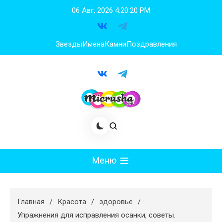
Перейти
06 Авг, 2026
4:20:22 PM
к
содержимому
Звезды
Имена
Камни
Поздравления
Меню
Мода
Главная
Красота
здоровье
Худеем
Упражнения для исправления осанки, советы.