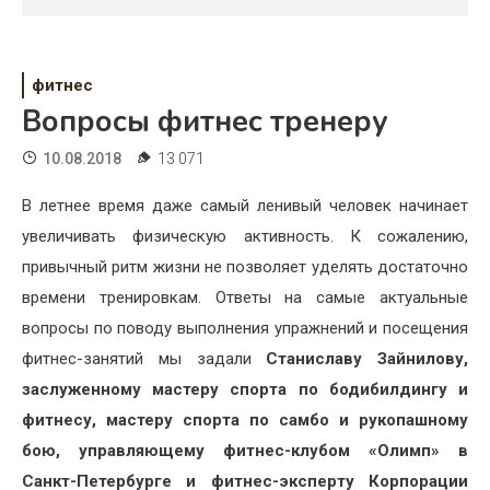
Психология
Дети
фитнес
Свадьба
Вопросы фитнес тренеру
Дом
10.08.2018
13 071
Жизнь
В летнее время даже самый ленивый человек начинает
увеличивать физическую активность. К сожалению,
Хобби
привычный ритм жизни не позволяет уделять достаточно
Красота
времени тренировкам. Ответы на самые актуальные
вопросы по поводу выполнения упражнений и посещения
Недвижимость
фитнес-занятий мы задали
Станиславу Зайнилову,
заслуженному мастеру спорта по бодибилдингу и
фитнесу, мастеру спорта по самбо и рукопашному
бою, управляющему фитнес-клубом «Олимп» в
Санкт-Петербурге и фитнес-эксперту Корпорации