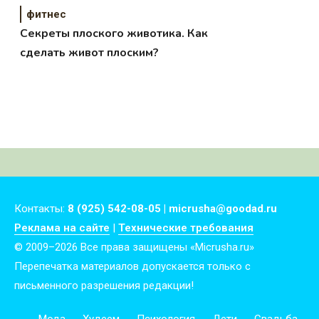
фитнес
Секреты плоского животика. Как
сделать живот плоским?
Контакты:
8 (925) 542-08-05 | micrusha@goodad.ru
Реклама на сайте
|
Технические требования
© 2009–2026 Все права защищены «Micrusha.ru»
Перепечатка материалов допускается только с
письменного разрешения редакции!
Мода
Худеем
Психология
Дети
Свадьба