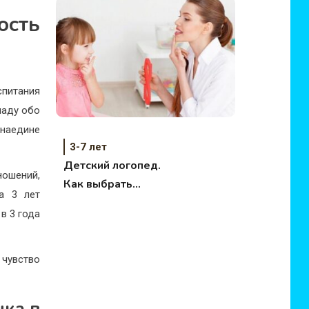
ость
спитания
чаду обо
 наедине
3-7 лет
Детский логопед.
ношений,
Как выбрать
ка 3 лет
хорошего логопеда?
в 3 года
чувство
нка в