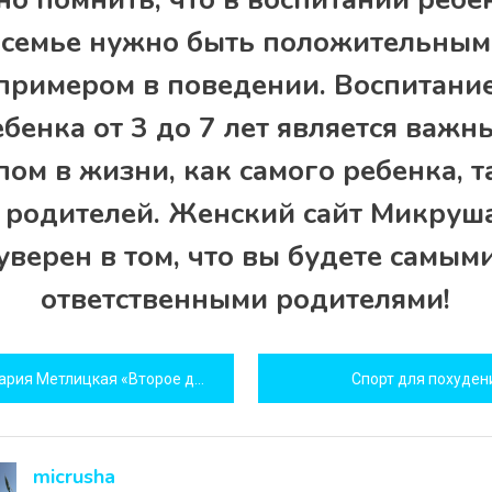
семье нужно быть положительным
примером в поведении. Воспитани
ебенка от 3 до 7 лет является важн
пом в жизни, как самого ребенка, т
 родителей. Женский сайт Микруш
уверен в том, что вы будете самым
ответственными родителями!
игация
рия Метлицкая «Второе дыхание»
Спорт для похуден
исям
micrusha