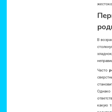
жестоко
Пер
род
В возра
столкн
хладно
неправи
Часто
р
сверстн
станови
Однако
ответст
какую т