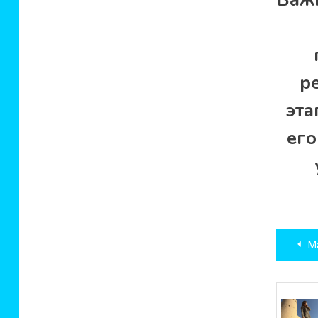
р
эта
его
Нав
Ма
по
зап