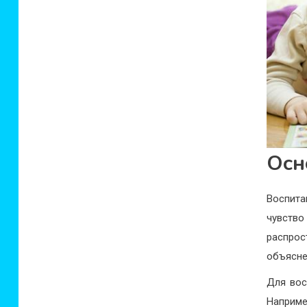
Осн
Воспита
чувств
распрос
объясне
Для вос
Наприме