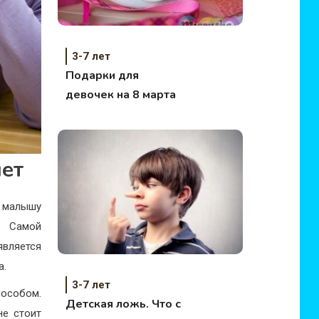
3-7 лет
Подарки для
девочек на 8 марта
лет
ь малышу
. Самой
является
а.
3-7 лет
пособом.
Детская ложь. Что с
не стоит