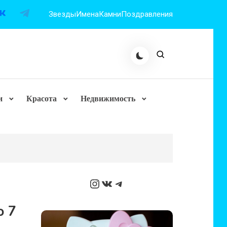
Звезды
Имена
Камни
Поздравления
и
Красота
Недвижимость
Instagram
ВКонтакте
Telegram
о 7