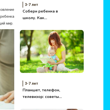
3-7 лет
новление
Собери ребенка в
 ребенка
школу. Как
щий мир.
сэкономить?
3-7 лет
Планшет, телефон,
телевизор: советы
родителям