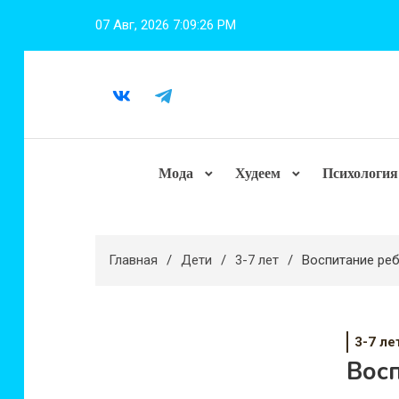
Перейти
07 Авг, 2026
7:09:27 PM
к
содержимому
Мода
Худеем
Психология
Главная
Дети
3-7 лет
Воспитание реб
3-7 ле
Восп