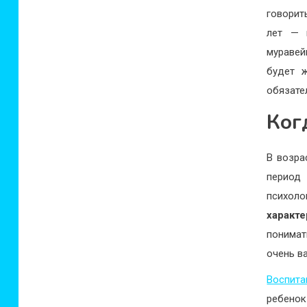
говорит
лет — п
муравей
будет ж
обязате
Ког
В возра
период
психол
характе
понимат
очень в
Воспита
ребенок