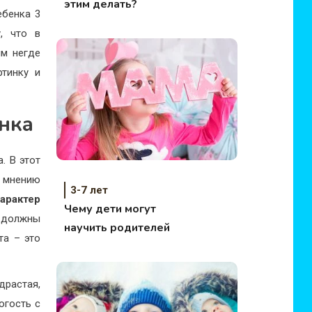
этим делать?
ебенка 3
у, что в
им негде
ртинку и
нка
. В этот
 мнению
3-7 лет
арактер
Чему дети могут
 должны
научить родителей
та – это
драстая,
огость с