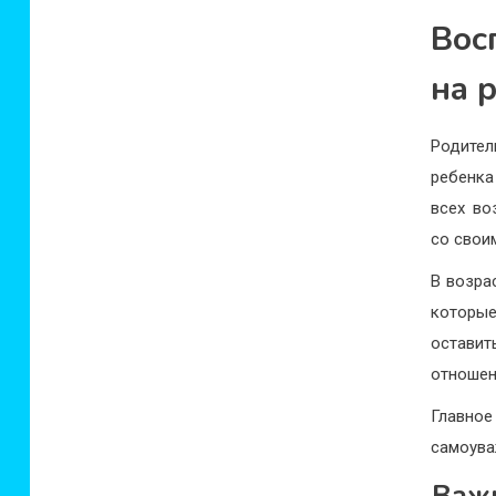
Вос
на 
Родител
ребенка
всех во
со свои
В возра
которые
оставит
отношен
Главно
самоува
Важн