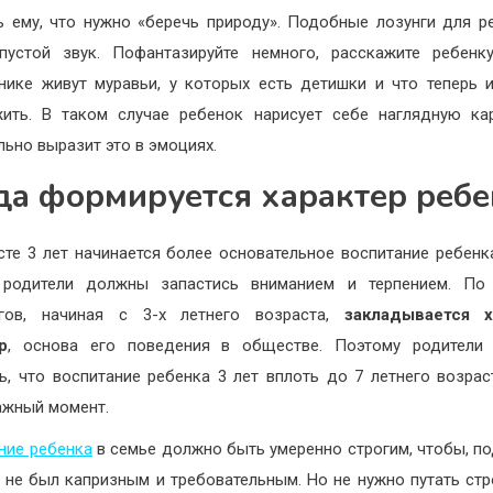
ь ему, что нужно «беречь природу». Подобные лозунги для р
устой звук. Пофантазируйте немного, расскажите ребенк
нике живут муравьи, у которых есть детишки и что теперь 
ить. В таком случае ребенок нарисует себе наглядную ка
льно выразит это в эмоциях.
да формируется характер ребе
сте 3 лет начинается более основательное воспитание ребенка
 родители должны запастись вниманием и терпением. По
огов, начиная с 3-х летнего возраста,
закладывается х
р
, основа его поведения в обществе. Поэтому родители
ь, что воспитание ребенка 3 лет вплоть до 7 летнего возрас
ажный момент.
ние ребенка
в семье должно быть умеренно строгим, чтобы, по
 не был капризным и требовательным. Но не нужно путать стр