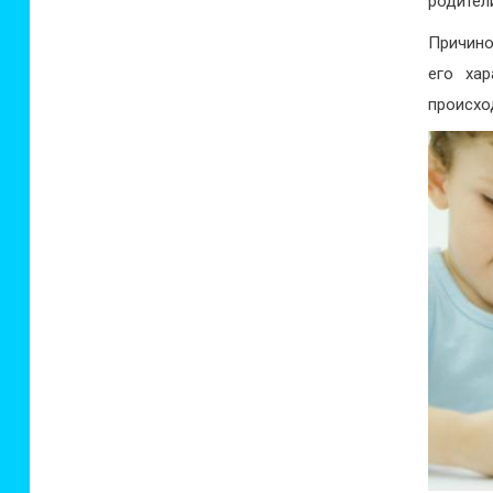
родител
Причино
его хар
происхо