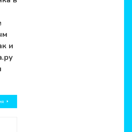
е
ым
ак и
а.ру
и
ия