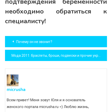
подтверждения беременности
необходимо обратиться к
специалисту!
Навигация
Почему он не звонит?
по
Мода 2011: браслеты, броши, подвески и прочие украшения
записям
micrusha
Всем привет! Меня зовут Юля и я основатель
женского портала micrusha.ru =) Люблю жизнь,