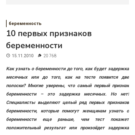
Психология
Дети
беременность
Свадьба
10 первых признаков
Дом
беременности
Жизнь
15.11.2010
20 768
Хобби
Как узнать о беременности до того, как будет задержка
месячных или до того, как на тесте появится две
Красота
полоски? Многие уверены, что самый первый признак
Недвижимость
беременности – это задержка месячных. Но нет!
Специалисты выделяют целый ряд первых признаков
беременности, которые помогут женщинам узнать о
беременности еще раньше, чем тест покажет
положительный результат или произойдет задержка