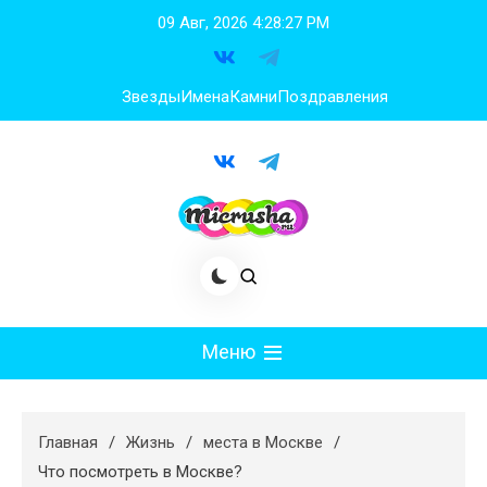
Перейти
09 Авг, 2026
4:28:29 PM
к
содержимому
Звезды
Имена
Камни
Поздравления
Меню
Мода
Главная
Жизнь
места в Москве
Худеем
Что посмотреть в Москве?