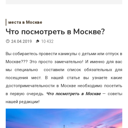
Психология
Дети
места в Москве
Свадьба
Что посмотреть в Москве?
Дом
24.04.2019
10 432
Жизнь
Вы собираетесь провести каникулы с детьми или отпуск в
Москве??? Это просто замечательно! И именно для вас
Хобби
мы специально составили список обязательных для
Красота
посещения мест. В нашей статье вы узнаете какие
достопримечательности в Москве необходимо посетить
Недвижимость
в первую очередь.
Что посмотреть в Москве
— советы
нашей редакции!