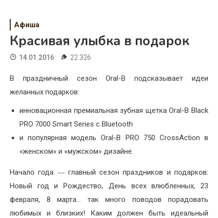
Психология
Дети
Афиша
Красивая улыбка в подарок
Свадьба
14.01.2016
22 326
Дом
В праздничный сезон Oral-B подсказывает идеи
Жизнь
желанных подарков:
Хобби
инновационная премиальная зубная щетка Oral-B Black
PRO 7000 Smart Series с Bluetooth
Красота
и популярная модель Oral-B PRO 750 CrossAction в
Недвижимость
«женском» и «мужском» дизайне.
Начало года ― главный сезон праздников и подарков:
Новый год и Рождество, День всех влюбленных, 23
февраля, 8 марта… так много поводов порадовать
любимых и близких! Каким должен быть идеальный