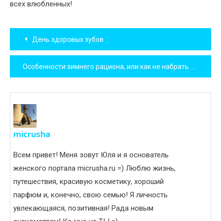
всех влюбленных!
Навигация
День здоровых зубов
по
Особенности зимнего рациона, или как не набрать вес зимой
записям
micrusha
Всем привет! Меня зовут Юля и я основатель
женского портала micrusha.ru =) Люблю жизнь,
путешествия, красивую косметику, хороший
парфюм и, конечно, свою семью! Я личность
увлекающаяся, позитивная! Рада новым