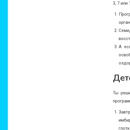
3, 7 или
Прог
орган
Семи
восс
А ес
осво
оздо
Дет
Ты реши
програм
Завт
имби
глотк