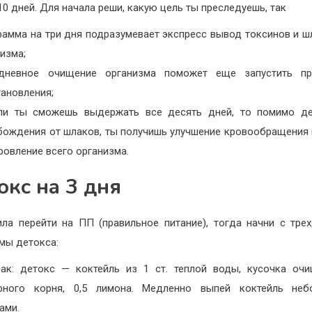
 10 дней. Для начала реши, какую цель ты преследуешь, так
рамма на три дня подразумевает экспресс вывод токсинов и ш
изма;
дневное очищение организма поможет еще запустить пр
тановления;
ли ты сможешь выдержать все десять дней, то помимо де
бождения от шлаков, ты получишь улучшение кровообращения
ровление всего организма.
окс на 3 дня
ла перейти на ПП (правильное питание), тогда начни с тре
мы детокса:
рак: детокс — коктейль из 1 ст. теплой воды, кусочка оч
рного корня, 0,5 лимона. Медленно выпей коктейль неб
ами.