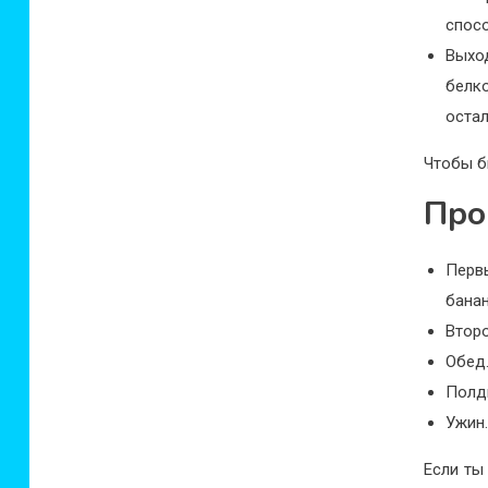
спос
Выхо
белк
остал
Чтобы б
Про
Перв
банан
Второ
Обед.
Полдн
Ужин.
Если ты