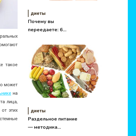
диеты
Почему вы
переедаете: 6
ральных
причин переедания
помогают
же такое
то может
ьнике
на
та лица,
 от этих
диеты
Раздельное питание
стемные
— методика
похудения 21 века