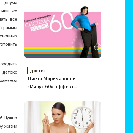
ь двумя
 или же
лать все
рограммы
сновных
отовить
оходить
диеты
о детокс
Диета Миримановой
заменой
«Минус 60» эффект
потрясает
с! Нужно
зу жизни