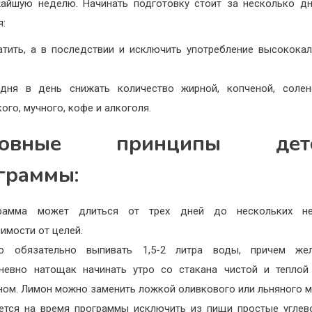
айшую неделю. Начинать подготовку стоит за несколько дн
я:
атить, а в последствии и исключить употребление высокока
.
дня в день снижать количество жирной, копченой, солен
ого, мучного, кофе и алкоголя.
новные принципы дето
граммы:
рамма может длиться от трех дней до нескольких н
имости от целей.
о обязательно выпивать 1,5-2 литра воды, причем жел
невно натощак начинать утро со стакана чистой и теплой
ном. Лимон можно заменить ложкой оливкового или льняного м
ется на время программы исключить из пищи простые углев