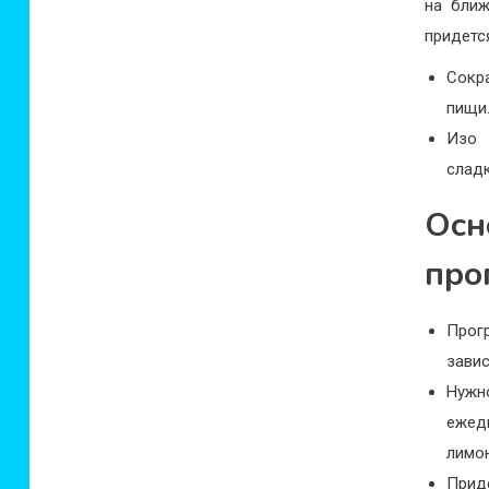
на ближ
придетс
Сокр
пищи
Изо 
сладк
Ос
про
Прог
завис
Нужн
ежед
лимо
Прид