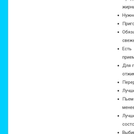
жирны
Нужно
Приг
Обяз
свеж
Есть
прие
Для 
отжи
Пере
Лучше
Пьем
менее
Лучш
состо
Выби