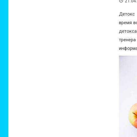
21.04
Детокс 
время в
детокса
тренер
информа