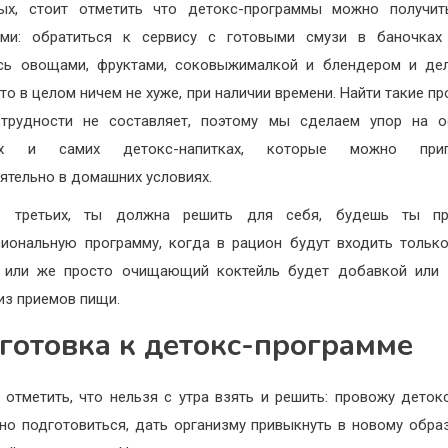
рых, стоит отметить что детокс-программы можно получит
ами: обратиться к сервису с готовыми смузи в баночках
сь овощами, фруктами, соковыжималкой и блендером и де
что в целом ничем не хуже, при наличии времени. Найти такие п
 трудности не составляет, поэтому мы сделаем упор на о
ах и самих детокс-напитках, которые можно приг
ятельно в домашних условиях.
 третьих, ты должна решить для себя, будешь ты пр
иональную программу, когда в рацион будут входить тольк
и или же просто очищающий коктейль будет добавкой или 
из приемов пищи.
готовка к детокс-программе
 отметить, что нельзя с утра взять и решить: провожу деток
но подготовиться, дать организму привыкнуть в новому обра