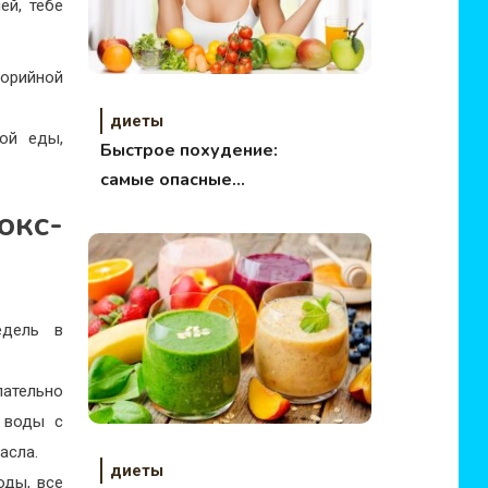
ей, тебе
лорийной
диеты
ой еды,
Быстрое похудение:
самые опасные
диеты
кс-
едель в
ательно
 воды с
асла.
диеты
оды, все