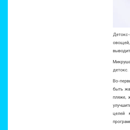
Детокс
овощей,
выводит
Микруша
детокс.
Во-перв
быть жа
пляже, 
улучшит
целей 
програм