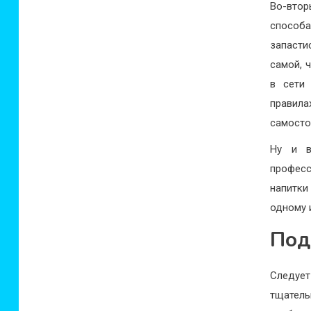
Во-вто
способ
запасти
самой, 
в сети
правил
самосто
Ну и в
професс
напитк
одному 
Под
Следует
тщатель