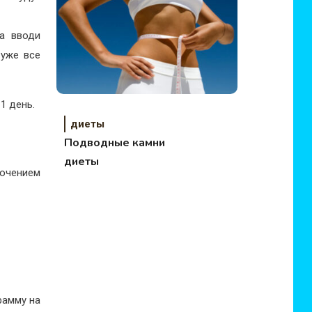
а вводи
 уже все
1 день.
диеты
Подводные камни
диеты
ючением
рамму на