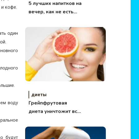
5 лучших напитков на
 и кофе.
вечер, как не есть
после 6
ать один
ой.
сновного
олодного
ольшие.
диеты
Грейпфрутовая
ьем воду
диета уничтожит все
лишние килограммы
оральное
шо будут