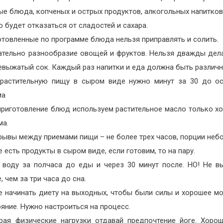
е блюда, копченых и острых продуктов, алкогольных напитков
 будет отказаться от сладостей и сахара.
отовленные по программе блюда нельзя приправлять и солить.
ательно разнообразие овощей и фруктов. Нельзя дважды дел
евыжатый сок. Каждый раз напитки и еда должна быть различн
 растительную пищу в сыром виде нужно минут за 30 до о
ма
приготовление блюд используем растительное масло только х
ма.
рывы между приемами пищи – не более трех часов, порции неб
 есть продукты в сыром виде, если готовим, то на пару.
 воду за полчаса до еды и через 30 минут после. НО! Не в
, чем за три часа до сна.
е начинать диету на выходных, чтобы были силы и хорошее м
яние. Нужно настроиться на процесс.
рая физические нагрузки отдавай предпочтение йоге. Хоро