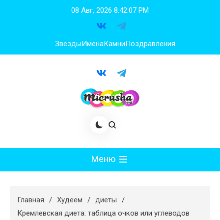
Перейти
08 Авг, 2026
8:42:08 PM
к
содержимому
Звезды
Имена
Камни
Поздравления
Меню
Мода
Главная
Худеем
диеты
Худеем
Кремлевская диета: таблица очков или углеводов