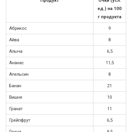
Продукт
Очки (усл.
ед.) на 100
г продукта
Абрикос
9
Айва
8
Алыча
6,5
Ананас
11,5
Апельсин
8
Банан
21
Вишня
10
Гранат
11
Грейпфрут
6,5
Груша
9,5