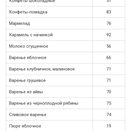
Конфеты шоколадные
51
Конфеты-помадка
83
Мармелад
76
Карамель с начинкой
92
Молоко сгущенное
56
Варенье яблочное
66
Варенье клубничное, малиновое
71
Варенье грушевое
71
Варенье из айвы
70
Варенье из черноплодной рябины
75
Сливовое варенье
74
Пюре яблочное
19