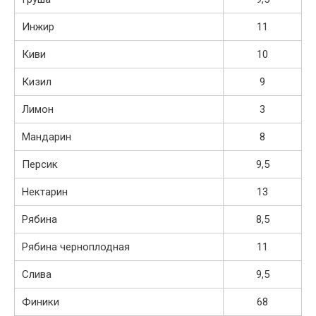
Инжир
11
Киви
10
Кизил
9
Лимон
3
Мандарин
8
Персик
9,5
Нектарин
13
Рябина
8,5
Рябина черноплодная
11
Слива
9,5
Финики
68