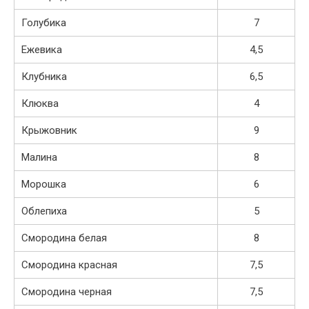
Голубика
7
Ежевика
4,5
Клубника
6,5
Клюква
4
Крыжовник
9
Малина
8
Морошка
6
Облепиха
5
Смородина белая
8
Смородина красная
7,5
Смородина черная
7,5