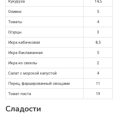
Кукуруза
14,5
Оливки
5
Томаты
4
Огурцы
3
Икра кабачковая
8,5
Икра баклажанная
5
Икра из свеклы
2
Салат с морской капустой
4
Перец, фаршированный овощами
11
Томат-паста
19
Сладости