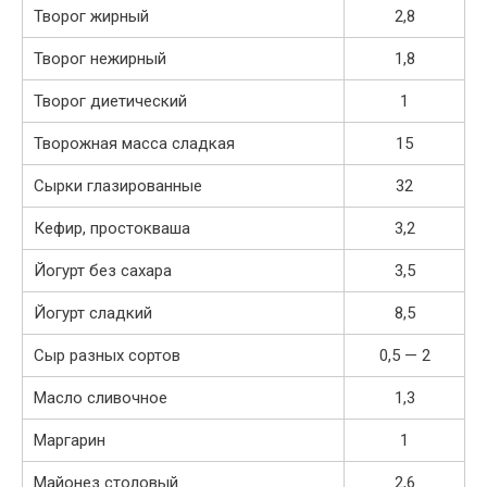
Творог жирный
2,8
Творог нежирный
1,8
Творог диетический
1
Творожная масса сладкая
15
Сырки глазированные
32
Кефир, простокваша
3,2
Йогурт без сахара
3,5
Йогурт сладкий
8,5
Сыр разных сортов
0,5 — 2
Масло сливочное
1,3
Маргарин
1
Майонез столовый
2,6