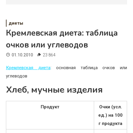
Психология
Дети
диеты
Свадьба
Кремлевская диета: таблица
Дом
очков или углеводов
Жизнь
01.10.2010
23 864
Хобби
Кремлевская диета
: основная таблица очков или
углеводов
Красота
Хлеб, мучные изделия
Недвижимость
Продукт
Очки (усл.
ед.) на 100
г продукта