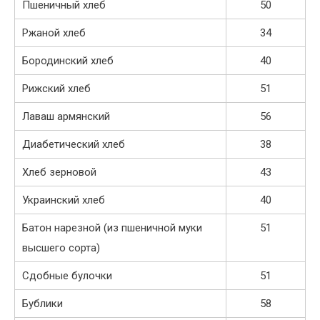
Пшеничный хлеб
50
Ржаной хлеб
34
Бородинский хлеб
40
Рижский хлеб
51
Лаваш армянский
56
Диабетический хлеб
38
Хлеб зерновой
43
Украинский хлеб
40
Батон нарезной (из пшеничной муки
51
высшего сорта)
Сдобные булочки
51
Бублики
58