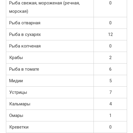
Рыба свежая, мороженая (речная,
0
морская)
Рыба отварная
0
Рыба в сухарях
12
Рыба копченая
0
Крабы
2
Рыба в томате
6
Мидии
5
Устрицы
7
Кальмары
4
Омары
1
Креветки
0