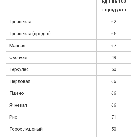
ед.) на 100
г продукта
Гречневая
62
Гречневая (продел)
65
Манная
67
Овсяная
49
Геркулес
50
Перловая
66
Пшено
66
Ячневая
66
Рис
71
Горох лущеный
50