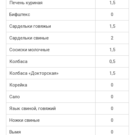
Печень куриная
1,5
Бифштекс
0
Сардельки говяжьи
1,5
Сардельки свиные
2
Сосиски молочные
1,5
Колбаса
0,5
Колбаса «Докторская»
1,5
Корейка
0
Сало
0
Язык свиной, говяжий
0
Ножки свиные
0
Вымя
0