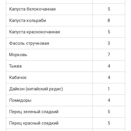
Капуста белокочанная
5
Капуста кольраби
8
Капуста краснокочанная
5
Фасоль стручковая
3
Морковь
7
Тыква
4
Кабачок
4
Дайкон (китайский редис)
1
Помидоры
4
Перец зеленый сладкий
5
Перец красный сладкий
5