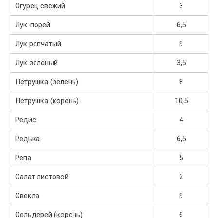
Огурец свежий
3
Лук-порей
6,5
Лук репчатый
9
Лук зеленый
3,5
Петрушка (зелень)
8
Петрушка (корень)
10,5
Редис
4
Редька
6,5
Репа
5
Салат листовой
2
Свекла
9
Сельдерей (корень)
6