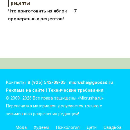
рецепты
Что приготовить из яблок — 7
проверенных рецептов!
Контакты:
8 (925) 542-08-05 | micrusha@goodad.ru
Реклама на сайте
|
Технические требования
© 2009–2026 Все права защищены «Micrusha.ru»
Перепечатка материалов допускается только с
письменного разрешения редакции!
Мода
Худеем
Психология
Дети
Свадьба