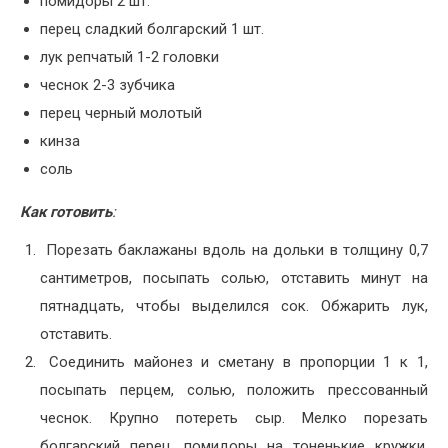
помидоры
2
шт.
перец сладкий болгарский
1
шт.
лук репчатый
1-2
головки
чеснок
2-3
зубчика
перец черный молотый
кинза
соль
Как готовить
:
Порезать баклажаны вдоль на дольки в толщину 0,7
сантиметров, посыпать солью, отставить минут на
пятнадцать, чтобы выделился сок. Обжарить лук,
отставить.
Соединить майонез и сметану в пропорции 1 к 1,
посыпать перцем, солью, положить прессованный
чеснок. Крупно потереть сыр. Мелко порезать
болгарский перец, помидоры на тоненькие кружки.