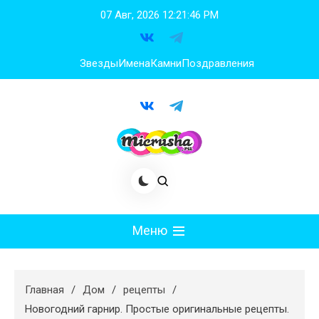
Перейти
07 Авг, 2026
12:21:47 PM
к
содержимому
Звезды
Имена
Камни
Поздравления
Меню
Мода
Главная
Дом
рецепты
Худеем
Новогодний гарнир. Простые оригинальные рецепты.