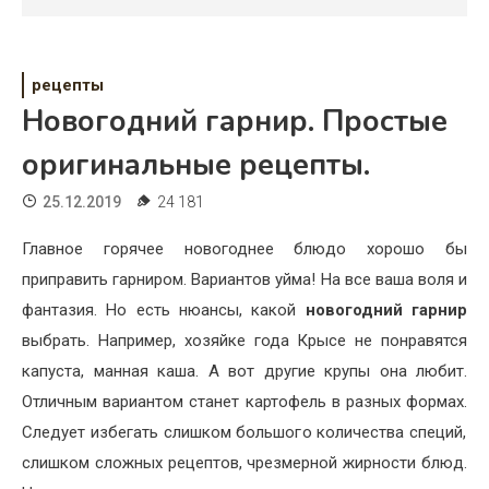
Психология
Дети
рецепты
Свадьба
Новогодний гарнир. Простые
Дом
оригинальные рецепты.
Жизнь
25.12.2019
24 181
Хобби
Главное горячее новогоднее блюдо хорошо бы
приправить гарниром. Вариантов уйма! На все ваша воля и
Красота
фантазия. Но есть нюансы, какой
новогодний гарнир
Недвижимость
выбрать. Например, хозяйке года Крысе не понравятся
капуста, манная каша. А вот другие крупы она любит.
Отличным вариантом станет картофель в разных формах.
Следует избегать слишком большого количества специй,
слишком сложных рецептов, чрезмерной жирности блюд.