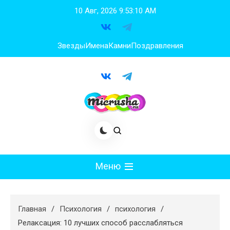
Перейти
10 Авг, 2026
9:53:11 AM
к
содержимому
Звезды
Имена
Камни
Поздравления
Меню
Мода
Главная
Психология
психология
Худеем
Релаксация: 10 лучших способ расслабляться