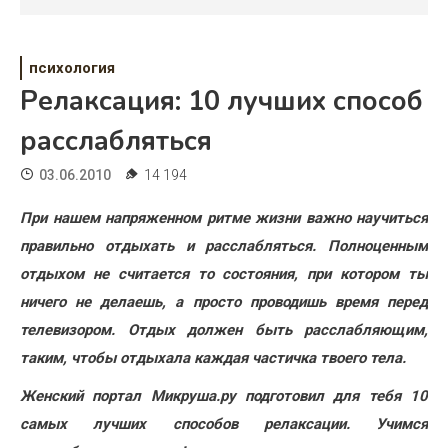
Психология
Дети
психология
Свадьба
Релаксация: 10 лучших способ
расслабляться
Дом
03.06.2010
14 194
Жизнь
При нашем напряженном ритме жизни важно научиться
Хобби
правильно отдыхать и расслабляться. Полноценным
Красота
отдыхом не считается то состояния, при котором ты
ничего не делаешь, а просто проводишь время перед
Недвижимость
телевизором. Отдых должен быть расслабляющим,
таким, чтобы отдыхала каждая частичка твоего тела.
Женский портал Микруша.ру подготовил для тебя 10
самых лучших способов релаксации. Учимся