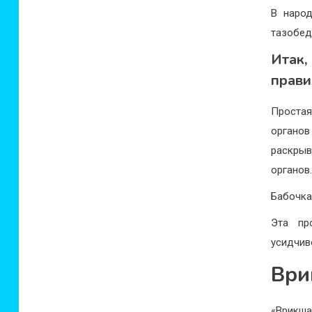
В народ
тазобед
Итак,
прави
Проста
органо
раскрыв
органов
Бабочка
Эта пр
усидчив
Ври
«Врикша