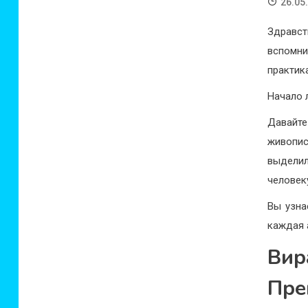
26.05
Здравст
вспомн
практик
Начало 
Давайт
живопи
выдели
человек
Вы узна
каждая 
Ви
Пре