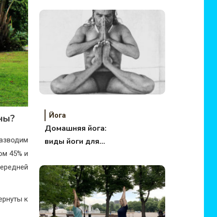
Йога
ны?
Домашняя йога:
азводим
виды йоги для
ом 45% и
начинающих
передней
ернуты к