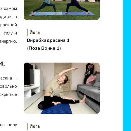
на самом
одится в
красивой
Йога
, силу и
Вирабхадрасана 1
энергию,
(Поза Воина 1)
и.
масана —
довольно
скрытые
на позу
Йога