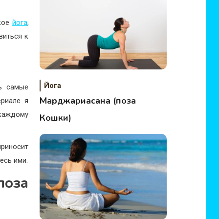
акое
йога
,
виться к
Йога
ь самые
Марджариасана (поза
ериале я
каждому
Кошки)
приносит
есь ими.
оза