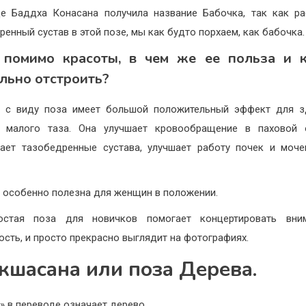
е Баддха Конасана получила название Бабочка, так как р
ренный сустав в этой позе, мы как будто порхаем, как бабочка.
 помимо красоты, в чем же ее польза и 
льно отстроить?
я с виду поза имеет большой положительный эффект для з
в малого таза. Она улучшает кровообращение в паховой о
ает тазобедренные сустава, улучшает работу почек и моч
.
 особенно полезна для женщин в положении.
остая поза для новичков помогает концертировать вни
ость, и просто прекрасно выглядит на фотографиях.
кшасана или поза Дерева.
» в переводе означает дерево.