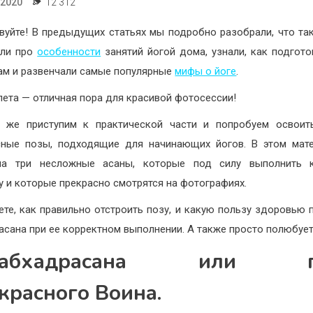
.2020
12 312
вуйте!
В предыдущих статьях мы подробно разобрали, что т
или про
особенности
занятий йогой дома, узнали, как подгото
ам и развенчали самые популярные
мифы о йоге
.
лета — отличная пора для красивой фотосессии!
е же приступим к практической части и попробуем освоит
сные позы, подходящие для начинающих йогов.
В этом мат
ла три несложные асаны, которые под силу выполнить 
у и которые прекрасно смотрятся на фотографиях.
ете, как правильно отстроить позу, и какую пользу здоровью 
асана при ее корректном выполнении. А также просто полюбует
рабхадрасана или п
красного Воина.