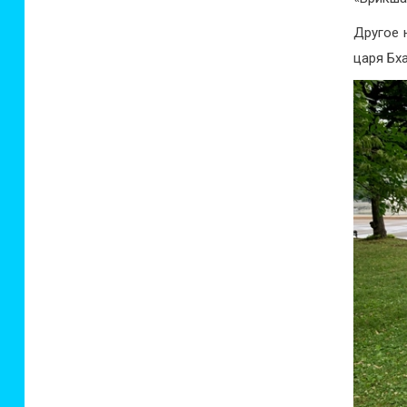
Другое 
царя Бха