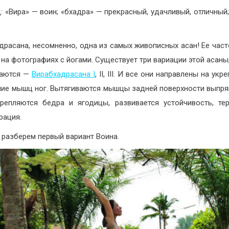
: «Вира» — воин; «бхадра» — прекрасный, удачливый, отличный;
драсана, несомненно, одна из самых живописных асан! Ее час
 на фотографиях с йогами. Существует три вариации этой асаны,
ваются —
Вирабхадрасана I
, II, III. И все они направлены на укр
ие мышц ног. Вытягиваются мышцы задней поверхности выпр
крепляются бедра и ягодицы, развивается устойчивость, те
рация.
 разберем первый вариант Воина.