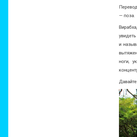
Перевод
— поза.
Вирабха
увидеть
и назы
вытяжен
ноги, у
концент
Давайте