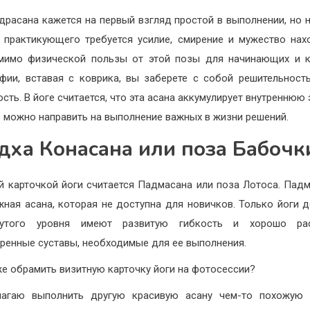
драсана кажется на первый взгляд простой в выполнении, но 
 практикующего требуется усилие, смирение и мужество нах
мимо физической пользы от этой позы для начинающих и 
фии, вставая с коврика, вы заберете с собой решительность
ость. В йоге считается, что эта асана аккумулирует внутреннюю 
 можно направить на выполнение важных в жизни решений.
дха Конасана или поза Бабочк
й карточкой йоги считается Падмасана или поза Лотоса. Пад
жная асана, которая не доступна для новичков.
Только йоги 
нутого уровня имеют развитую гибкость и хорошо ра
ренные суставы, необходимые для ее выполнения.
же обрамить визитную карточку йоги на фотосессии?
лагаю выполнить другую красивую асану чем-то похожую 