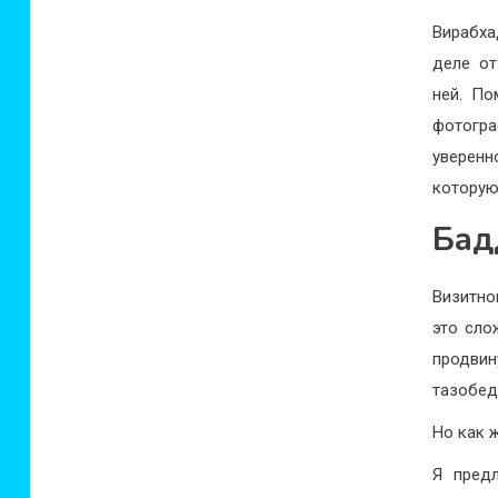
Вирабха
деле от
ней. По
фотогра
уверенн
которую
Бад
Визитно
это сло
продви
тазобед
Но как 
Я пред