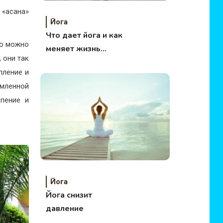
 «асана»
Йога
Что дает йога и как
то можно
меняет жизнь
 они так
человека?
епление и
ямленной
рпение и
Йога
Йога снизит
давление