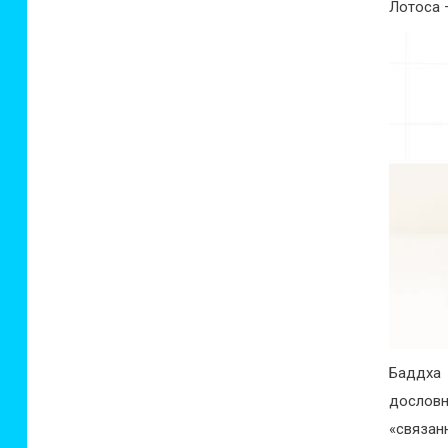
Лотоса 
Баддха 
дословн
«связан