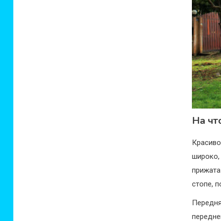
На чт
Красиво
широко,
прижата
стопе, п
Передня
передне