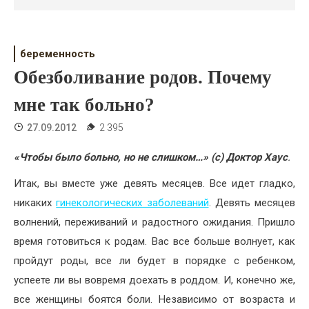
Психология
Дети
беременность
Свадьба
Обезболивание родов. Почему
Дом
мне так больно?
Жизнь
27.09.2012
2 395
Хобби
«Чтобы было больно, но не слишком…» (с) Доктор Хаус
.
Красота
Итак, вы вместе уже девять месяцев. Все идет гладко,
никаких
гинекологических заболеваний
. Девять месяцев
Недвижимость
волнений, переживаний и радостного ожидания. Пришло
время готовиться к родам. Вас все больше волнует, как
пройдут роды, все ли будет в порядке с ребенком,
успеете ли вы вовремя доехать в роддом. И, конечно же,
все женщины боятся боли. Независимо от возраста и