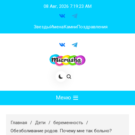
Перейти
08 Авг, 2026
7:19:24 AM
к
содержимому
Звезды
Имена
Камни
Поздравления
Меню
Мода
Главная
Дети
беременность
Худеем
Обезболивание родов. Почему мне так больно?