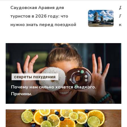
Мода
Саудовская Аравия для
Достоп
Худеем
туристов в 2026 году: что
Лондона
нужно знать перед поездкой
кто вп
Психология
Дети
Свадьба
Дом
Жизнь
секреты похудения
Почему нам сильно хочется сладкого.
Хобби
Причины.
Красота
Недвижимость