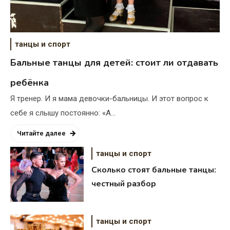
танцы и спорт
Сколько стоит квартира в Эр-
Бальные танцы для детей: стоит ли отдавать
Рияде в 2026 году
ребёнка
16.04.2026
Я тренер. И я мама девочки-бальницы. И этот вопрос к
себе я слышу постоянно: «А…
Читайте далее
танцы и спорт
Сколько стоят бальные танцы:
честный разбор
танцы и спорт