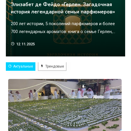
Элизабет де Фейдо «Герлен. Загадочная
история легендарной семьи парфюмеров»
200 лет истории, 5 поколений парфюмеров и более
700 легендарных ароматов: книга о семье Герлен,
которая сумела превратить создание ароматов из
12.11.2025
ремесла в искусство. Самая ожидаемая новинка
русскоязычного парфюмерного сообщества. «Слава
быстротечна, вечна лишь репутация», — говорил
Актуальные
Трендовые
основатель парфюмерного дома Герлен Пьер-
Франсуа-Паскаль. Поклонниками духов этого
бренда были принц Уэльский и королева Виктория,
Оноре де Бальзак…